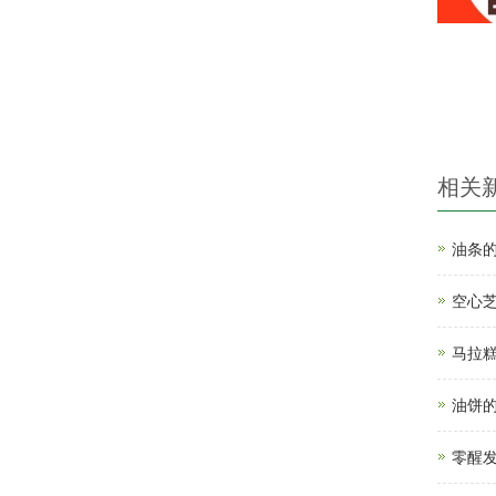
相关
油条
空心
马拉
油饼
零醒