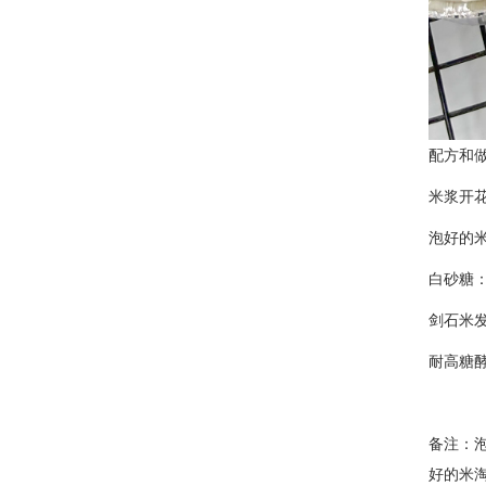
配方和
米浆开
泡好的米
白砂糖：
剑石米发
耐高糖酵
备注：泡
好的米淘