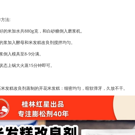
方法:
好的米加水共880g克，和白砂糖倒入磨浆机。
好的浆加入酵母和米发糕改良剂搅拌均匀。
浆倒入模具至8-9分满。
状态上锅大火蒸15分钟即可。
石米发糕改良剂蒸制的开花米发糕：细密均匀，暄软弹牙，久放不干。