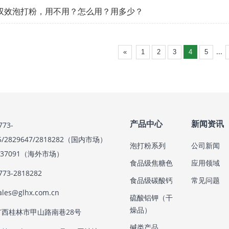
双效泡打粉，用不用？怎么用？用多少？
...
«
1
2
3
4
5
产品中心
新闻资讯
73-
85/2829647/2818282（国内市场）
泡打粉系列
公司新闻
3637091（海外市场）
食品级焦糖色
应用领域
73-2818282
食品级碳酸钙
常见问题
es@glhx.com.cn
硫酸铝钾（干
燥品）
西桂林市甲山路南巷28号
碱类产品