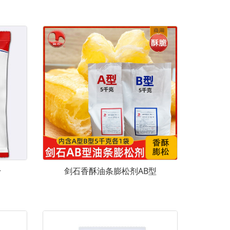
粉
剑石香酥油条膨松剂AB型