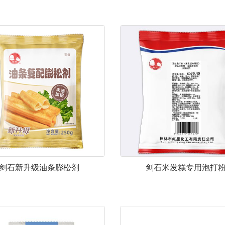
剑石新升级油条膨松剂
剑石米发糕专用泡打