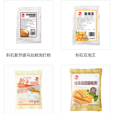
剑石新升级马拉糕泡打粉
剑石豆泡王