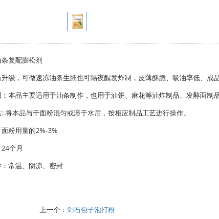
油条复配膨松剂
新升级，可做速冻油条生胚也可隔夜醒发炸制，皮薄酥脆、吸油率低、成
围：本品主要适用于油条制作，也用于油饼、麻花等油炸制品、发酵面制
法: 将本品与干面粉混匀或溶于水后，按相应制品工艺进行操作。
面粉用量的2%-3%
期：24个月
件：常温、阴凉、密封
上一个：
剑石包子泡打粉