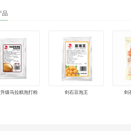
产品
新升级马拉糕泡打粉
剑石豆泡王
剑