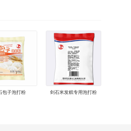
石包子泡打粉
剑石米发糕专用泡打粉