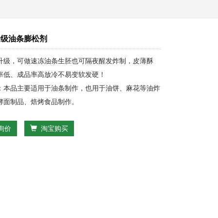
升级油条膨松剂
升级，可做速冻油条生胚也可隔夜醒发炸制，皮薄酥
率低、成品率高放冷不易变软发硬！
：本品主要适用于油条制作，也用于油饼、麻花等油炸
酵面制品、焙烤食品制作。
询价
淘宝购买