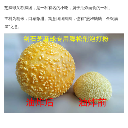
芝麻球又称麻团，是一种有名的小吃，属于油炸面食的一种。
主料为糯米，口感微甜。寓意团团圆圆，也有"煎堆辘辘，金银满
屋"之意。