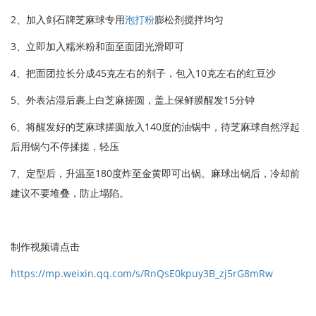
2、加入剑石牌芝麻球专用
泡打粉
膨松剂搅拌均匀
3、立即加入糯米粉和面至面团光滑即可
4、把面团拉长分成45克左右的剂子，包入10克左右的红豆沙
5、外表沾湿后裹上白芝麻搓圆，盖上保鲜膜醒发15分钟
6、将醒发好的芝麻球搓圆放入140度的油锅中，待芝麻球自然浮起
后用锅勺不停揉搓，轻压
7、定型后，升温至180度炸至金黄即可出锅。麻球出锅后，冷却前
建议不要堆叠，防止塌陷。
制作视频请点击
https://mp.weixin.qq.com/s/RnQsE0kpuy3B_zj5rG8mRw