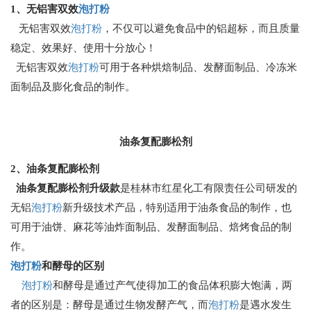
1
、无铝害双效
泡打粉
无铝害双效
泡打粉
，不仅可以避免食品中的铝超标，而且质量
稳定、效果好、使用十分放心！
无铝害双效
泡打粉
可用于各种烘焙制品、发酵面制品、冷冻米
面制品及膨化食品的制作。
油条复配膨松剂
2
、油条复配膨松剂
油条复配膨松剂升级款
是桂林市红星化工有限责任公司研发的
无铝
泡打粉
新升级技术产品，特别适用于油条食品的制作，
也
可用于油饼、麻花等油炸面制品、发酵面制品、焙烤食品的制
作。
泡打粉
和酵母的区别
泡打粉
和酵母是通过产气使得加工的食品体积膨大饱满，两
者的区别是：酵母是通过生物发酵产气，而
泡打粉
是遇水发生