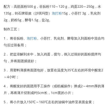
配方：高筋面粉500 g，谷朊粉110～120 g，鸡蛋220～250g，水
135g，剑石牌双效（沙琪玛型）
泡打粉
15g，小苏打 3g ，乳化剂
2g，奶粉5g，酵母1.5g，盐2g。
制作工艺：
1． 将谷朊粉、
泡打粉
、小苏打、乳化剂、酵母加入到面粉中混合均
匀后过筛备用；
2． 把盐溶解到水中，加入鸡蛋，搅匀，倒入过筛好的面粉搅拌均
匀，并将面团揉搓好；
3． 用塑料薄膜将面团包好，放置在温度为35℃左右的环境中醒发2
～4小时；
4． 将醒发好的面团用手工操作（或机械操作）擀成2～4mm厚的薄
片，再将薄片切割成约5cm长，1cm寛的小片；
5． 将小片放入150℃～160℃左右的油锅中油炸至表面金黄；