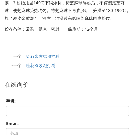
膜；3.起始油温140℃下锅炸制，待芝麻球浮起后，不停翻滚芝麻
球，使芝麻球受热均匀。待芝麻球不再膨胀后，升温至180-190℃，
炸至表皮金黄即可。注意：油温过高影响芝麻球的膨松度。
贮存条件：常温，阴凉，密封 保质期：12个月
上一个：
剑石米发糕预拌粉
下一个：
桂花双效泡打粉
在线询价
手机:
Email: