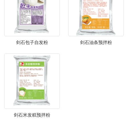
剑石包子自发粉
剑石油条预拌粉
剑石米发糕预拌粉