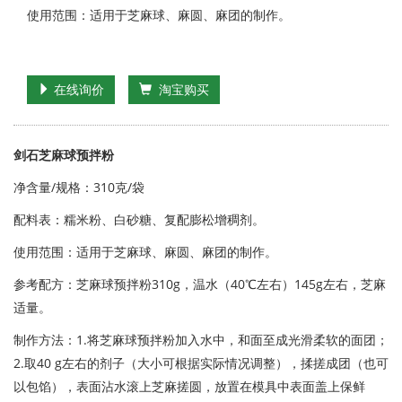
使用范围：适用于芝麻球、麻圆、麻团的制作。
在线询价
淘宝购买
剑石芝麻球预拌粉
净含量/规格：310克/袋
配料表：糯米粉、白砂糖、复配膨松增稠剂。
使用范围：适用于芝麻球、麻圆、麻团的制作。
参考配方：芝麻球预拌粉310g，温水（40℃左右）145g左右，芝麻
适量。
制作方法：1.将芝麻球预拌粉加入水中，和面至成光滑柔软的面团；
2.取40 g左右的剂子（大小可根据实际情况调整），揉搓成团（也可
以包馅），表面沾水滚上芝麻搓圆，放置在模具中表面盖上保鲜