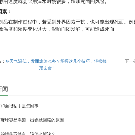
酵的速度就会比用温水时慢很多，增加死面的风险。
因素：
制品在制作过程中，若受到外界因素干扰，也可能出现死面。例
致温度和湿度变化过大，影响面团发酵，可能造成死面
条：
冬天气温低，发面难怎么办？掌握这几个技巧，轻松搞
下一
定面食！
新闻
球和面很粘手是怎回事
芝麻球容易塌架，出锅就回缩的原因
来的馒头不够白，该怎么解决？