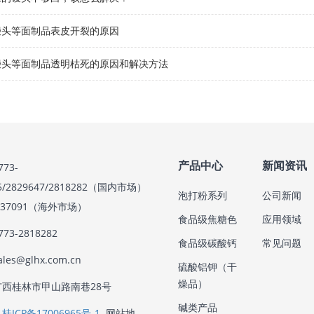
馒头等面制品表皮开裂的原因
馒头等面制品透明枯死的原因和解决方法
产品中心
新闻资讯
73-
85/2829647/2818282（国内市场）
泡打粉系列
公司新闻
3637091（海外市场）
食品级焦糖色
应用领域
73-2818282
食品级碳酸钙
常见问题
es@glhx.com.cn
硫酸铝钾（干
燥品）
西桂林市甲山路南巷28号
碱类产品
ICP备17006965号-1
网站地