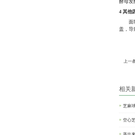
酵母发
4
其他
面
盖，导
上一
相关
芝麻
空心
蒸出