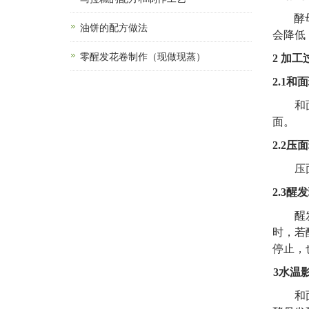
酵
油饼的配方做法
会降低
零醒发花卷制作（现做现蒸）
2
加工
2.1
和面
和
面。
2.2
压面
压
2.3
醒发
醒
时，若
停止，
3
水温
和