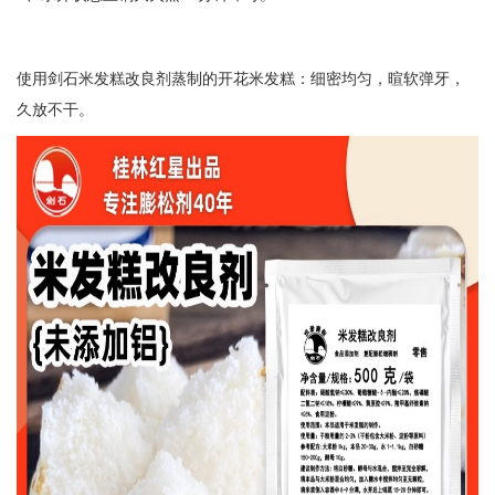
使用剑石米发糕改良剂蒸制的开花米发糕：细密均匀，暄软弹牙，
久放不干。