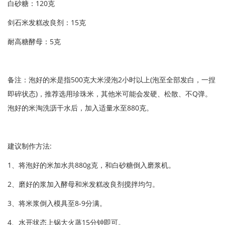
白砂糖：120克
剑石米发糕改良剂：15克
耐高糖酵母：5克
备注：泡好的米是指500克大米浸泡2小时以上(泡至全部发白，一捏
即碎状态)，推荐选用珍珠米，其他米可能会发硬、松散、不Q弹。
泡好的米淘洗沥干水后，加入适量水至880克。
建议制作方法:
1、将泡好的米加水共880g克，和白砂糖倒入磨浆机。
2、磨好的浆加入酵母和米发糕改良剂搅拌均匀。
3、将米浆倒入模具至8-9分满。
4、水开状态上锅大火蒸15分钟即可。