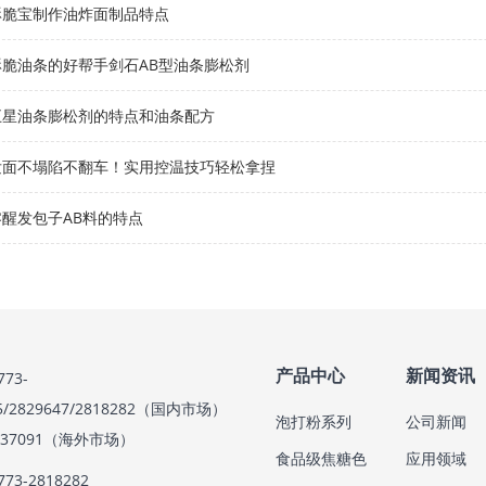
酥脆宝制作油炸面制品特点
脆油条的好帮手剑石AB型油条膨松剂
五星油条膨松剂的特点和油条配方
发面不塌陷不翻车！实用控温技巧轻松拿捏
醒发包子AB料的特点
产品中心
新闻资讯
73-
85/2829647/2818282（国内市场）
泡打粉系列
公司新闻
3637091（海外市场）
食品级焦糖色
应用领域
73-2818282