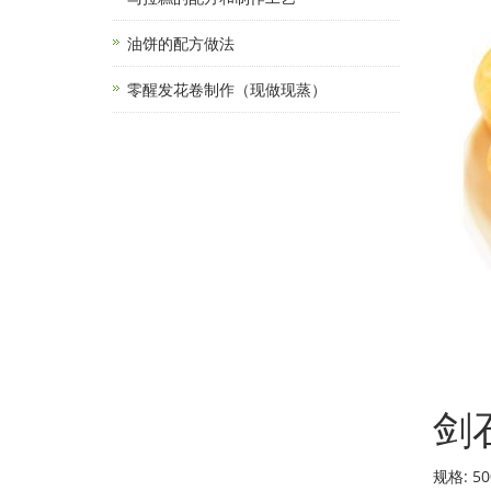
油饼的配方做法
零醒发花卷制作（现做现蒸）
剑
规格: 5