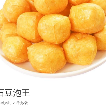
石豆泡王
00克/袋、25千克/袋