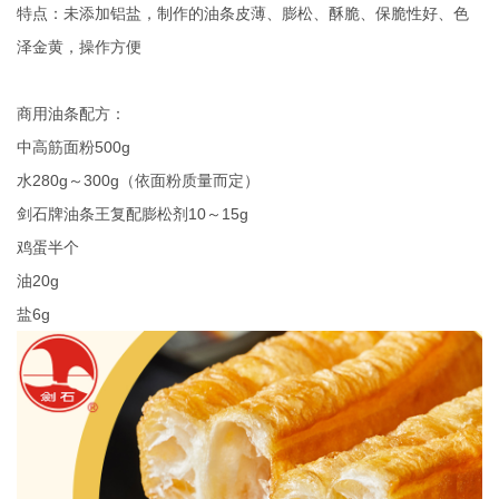
特点：未添加铝盐，制作的油条皮薄、膨松、酥脆、保脆性好、色
泽金黄，操作方便
商用油条配方：
中高筋面粉500g
水280g～300g（依面粉质量而定）
剑石牌油条王复配膨松剂10～15g
鸡蛋半个
油20g
盐6g