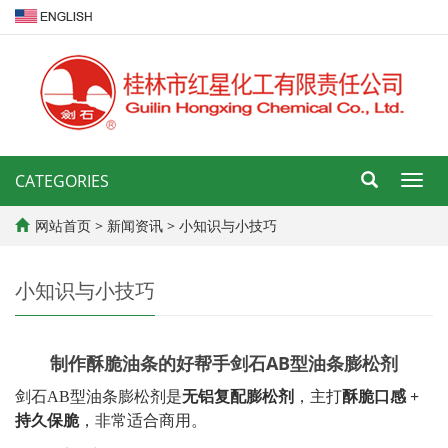
CATEGORIES
导
航
菜
网站首页
>
新闻资讯
>
小知识与小技巧
单
小知识与小技巧
制作酥脆油条的好帮手剑石AB型油条膨松剂
剑石
AB型油条膨松剂是
无铝复配膨松剂
，主打
酥脆口感
+
持久保脆
，非常适合商用。