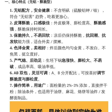
一、核心特点（无铝・酥脆型）
1.
无铝配方，安全健康
：不含明矾（硫酸铝钾
铵），
/
符合
无铝害
趋势，吃着更放心。
“
”
2.
皮薄酥脆，口感极佳
：外皮极薄、膨松度高、
酥脆感
强
，酥脆保持时间长
。
3.
保脆持久，不易回软
：凉后仍保持酥脆，
抗回潮、抗
发软
能力强，适合外卖
摆摊。
/
4.
色泽金黄，卖相好
：炸后颜色均匀金黄，不发白、不
焦黑，挺立度好。
5.
产气稳、后劲足
：生坯下锅
急涨快、膨松大、不易
破
，成品率高、吸油率低。
6.
双包，灵活可调
：
、
分开配比，可按喜好
调节
AB
A
B
酥脆度与膨松度
。
7.
操作简单，用途广
：面粉量的
添加，直接拌干
2%–3%
粉；除油条外，也适用于油饼、麻花、烙饼等油炸
发
/
酵面制品。